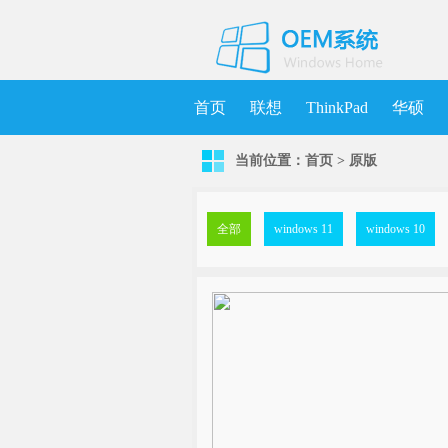
首页
联想
ThinkPad
华硕
当前位置：
首页
>
原版
机械师
MSDN
清华同方
更
全部
windows 11
windows 10