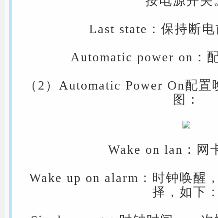
按电源开关
Last state：保持
Automatic power 
（2）Automatic Power 
图：
Wake on lan
Wake up on alarm：时
择，如下