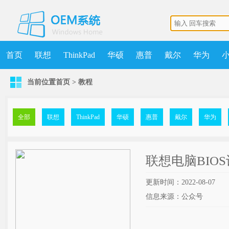
首页
联想
ThinkPad
华硕
惠普
戴尔
华为
当前位置
首页
>
教程
机械师
MSDN
清华同方
更多
获取点数
升级VIP
全部
联想
ThinkPad
华硕
惠普
戴尔
华为
联想电脑BIO
更新时间：2022-08-07
信息来源：公众号