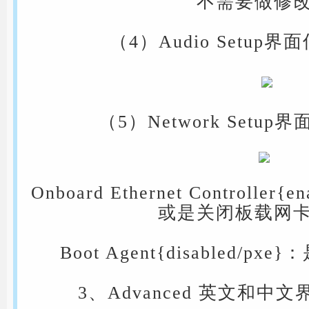
不需要做修
（4）Audio Setup
（5）Network Setu
Onboard Ethernet Controller{
或是关闭板载网
Boot Agent{disabled/p
3、Advanced 英文和