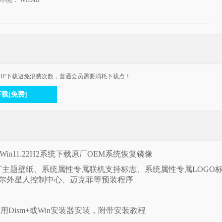
IP下载避免浪费次数，普通会员需要消耗下载点！
下载[免费]
3520原厂Win11.22H2系统下载原厂OEM系统恢复镜像
主题壁纸、系统属性专属联机支持标志、系统属性专属LOGO
ll、戴尔外星人控制中心、迈克菲等预装程序
用Dism+或Win安装器安装，附带安装教程