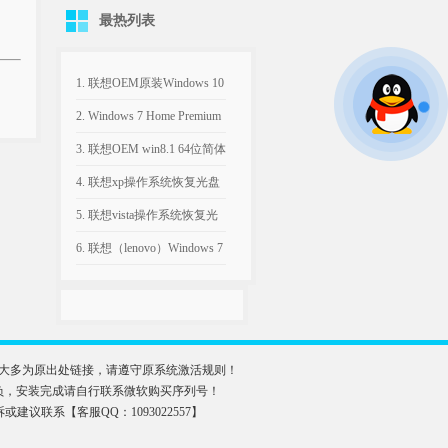
最热列表
1. 联想OEM原装Windows 10
专业版64位ISO系统下载
2. Windows 7 Home Premium
with Service Pack 1 (x86) -
3. 联想OEM win8.1 64位简体
DVD (Chinese-Simplified)家
中文版恢复系统下载
4. 联想xp操作系统恢复光盘
庭高级版32位win7 MSDN
联想 OEM Windows XP SP3
5. 联想vista操作系统恢复光
ISO下载
原版镜像 ISO
盘 联想 OEM Windows vista
6. 联想（lenovo）Windows 7
SP1 原版镜像ISO文件
Home Basic X64
位|Y480&Y580系列机型出厂
预装系统恢复盘ISO
大多为原出处链接，请遵守原系统激活规则！
负，安装完成请自行联系微软购买序列号！
何投诉或建议联系【客服QQ：1093022557】