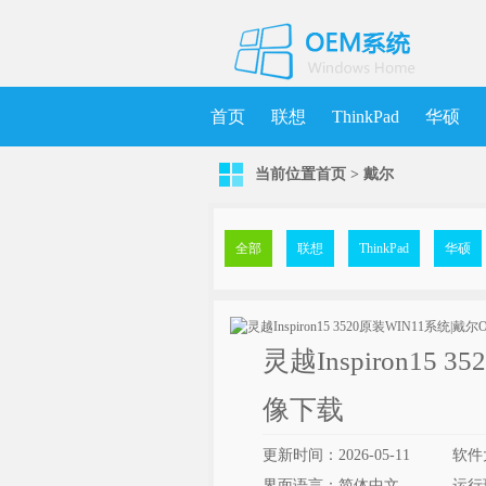
首页
联想
ThinkPad
华硕
当前位置
首页
>
戴尔
机械师
MSDN
清华同方
更
全部
联想
ThinkPad
华硕
灵越Inspiron15
像下载
更新时间：2026-05-11
软件
界面语言：简体中文
运行环