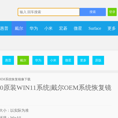
登录
惠普
戴尔
华为
小米
宏碁
微星
Surface
更多
多
获取点数
升级VIP
惠普
戴尔
华为
小米
微星
更多
原版
 3520原装WIN11系统|戴尔OEM系统恢复镜
大小：以实际为准
境：WinAll