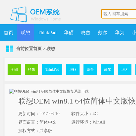
首页
联想
ThinkPad
华硕
惠普
戴尔
华为
当前位置
首页
>
联想
机械师
MSDN
清华同方
更多
获取点数
升级VIP
全部
联想
ThinkPad
华硕
惠普
戴尔
华为
联想OEM win8.1 64位简体中文
更新时间：2017-03-10
软件大小：4G
界面语言：简体中文
运行环境：WinAll
授权方式：共享版