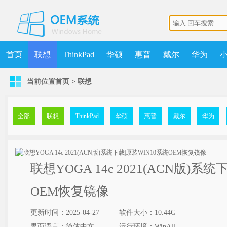
首页
联想
ThinkPad
华硕
惠普
戴尔
华为
当前位置
首页
>
联想
机械师
MSDN
清华同方
更多
获取点数
升级VIP
全部
联想
ThinkPad
华硕
惠普
戴尔
华为
联想YOGA 14c 2021(ACN版)系
OEM恢复镜像
更新时间：2025-04-27
软件大小：10.44G
界面语言：简体中文
运行环境：WinAll