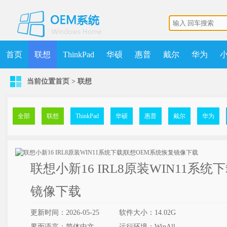
首页
联想
ThinkPad
华硕
惠普
戴尔
华为
当前位置
首页
>
联想
机械师
MSDN
清华同方
更多
获取点数
升级VIP
全部
联想
ThinkPad
华硕
惠普
戴尔
华为
联想小新16 IRL8原装WIN11系统
镜像下载
更新时间：2026-05-25
软件大小：14.02G
界面语言：简体中文
运行环境：WinAll