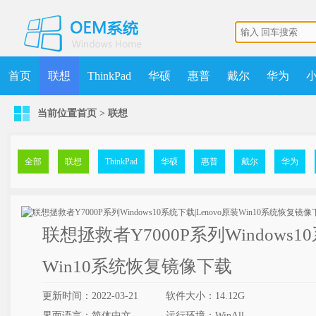
首页
联想
ThinkPad
华硕
惠普
戴尔
华为
当前位置
首页
>
联想
机械师
MSDN
清华同方
更多
获取点数
升级VIP
全部
联想
ThinkPad
华硕
惠普
戴尔
华为
联想拯救者Y7000P系列Windows10
Win10系统恢复镜像下载
更新时间：2022-03-21
软件大小：14.12G
界面语言：简体中文
运行环境：WinAll