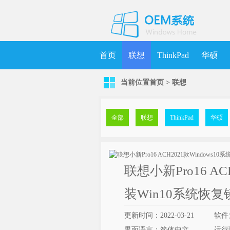
首页
联想
ThinkPad
华硕
当前位置
首页
>
联想
机械师
MSDN
清华同方
更
全部
联想
ThinkPad
华硕
联想小新Pro16 AC
装Win10系统恢
更新时间：2022-03-21
软件大
界面语言：简体中文
运行环