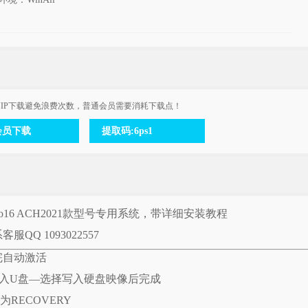
IP下载避免浪费次数，普通会员需要消耗下载点！
会员下载
提取码:6ps1
ro16 ACH2021款型号专用系统，带详细安装教程
Q 1093022557
完自动激活
插入U盘—选择写入硬盘映像后完成
RECOVERY