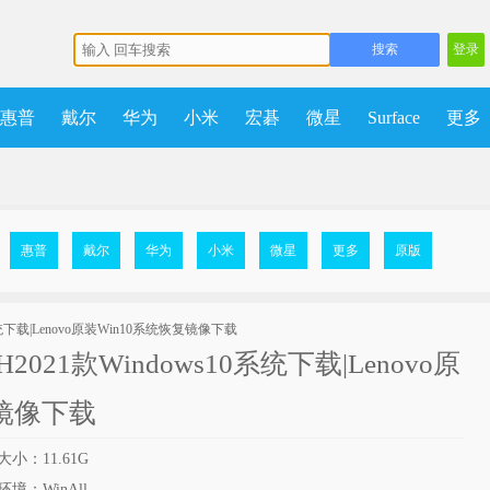
登录
惠普
戴尔
华为
小米
宏碁
微星
Surface
更多
多
获取点数
升级VIP
惠普
戴尔
华为
小米
微星
更多
原版
H2021款Windows10系统下载|Lenovo原
复镜像下载
小：11.61G
境：WinAll