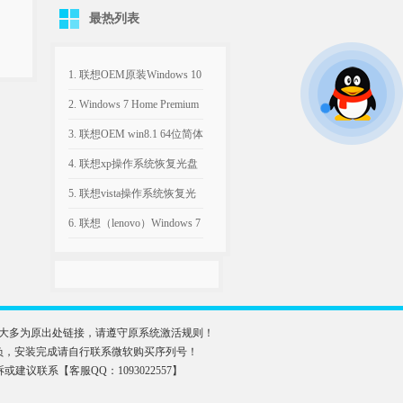
最热列表
1. 联想OEM原装Windows 10
专业版64位ISO系统下载
2. Windows 7 Home Premium
with Service Pack 1 (x86) -
3. 联想OEM win8.1 64位简体
DVD (Chinese-Simplified)家
中文版恢复系统下载
4. 联想xp操作系统恢复光盘
庭高级版32位win7 MSDN
联想 OEM Windows XP SP3
5. 联想vista操作系统恢复光
ISO下载
原版镜像 ISO
盘 联想 OEM Windows vista
6. 联想（lenovo）Windows 7
SP1 原版镜像ISO文件
Home Basic X64
位|Y480&Y580系列机型出厂
预装系统恢复盘ISO
大多为原出处链接，请遵守原系统激活规则！
负，安装完成请自行联系微软购买序列号！
何投诉或建议联系【客服QQ：1093022557】