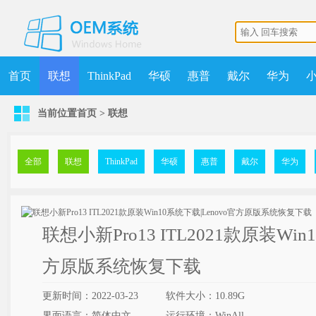
首页
联想
ThinkPad
华硕
惠普
戴尔
华为
当前位置
首页
>
联想
机械师
MSDN
清华同方
更多
获取点数
升级VIP
全部
联想
ThinkPad
华硕
惠普
戴尔
华为
联想小新Pro13 ITL2021款原装Win
方原版系统恢复下载
更新时间：2022-03-23
软件大小：10.89G
界面语言：简体中文
运行环境：WinAll