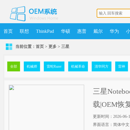
首页
联想
ThinkPad
华硕
惠普
戴尔
华为
当前位置：
首页
>
更多
>
三星
机械师
MSDN
清华同方
更多
获取点数
升级VIP
全部
机械师
雷蛇Razer
机械革命
清华同方
雷神
三星Notebo
载|OEM恢
更新时间：2026-06-1
界面语言：简体中文