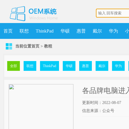
首页
联想
ThinkPad
华硕
惠普
戴尔
华为
当前位置
首页
>
教程
机械师
MSDN
清华同方
更多
获取点数
升级VIP
全部
联想
ThinkPad
华硕
惠普
戴尔
华为
各品牌电脑进
更新时间：2022-08-07
信息来源：公众号