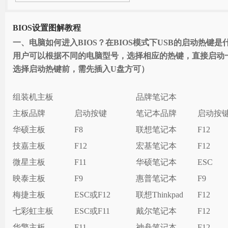
BIOS设置图解教程
一、电脑如何进入BIOS？在BIOS模式下USB的启动热键是
用户可以根据不同的电脑型号，选择相应的热键，直接启动
选择启动热键前，需先插入U盘方可
）
组装机主板
品牌笔记本
主板品牌
启动按键
笔记本品牌
启动按
华硕主板
F8
联想笔记本
F12
技嘉主板
F12
宏基笔记本
F12
微星主板
F11
华硕笔记本
ESC
映泰主板
F9
惠普笔记本
F9
梅捷主板
ESC或F12
联想Thinkpad
F12
七彩虹主板
ESC或F11
戴尔笔记本
F12
华擎主板
F11
神舟笔记本
F12