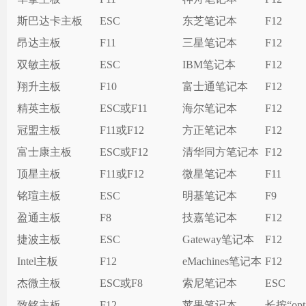
斯巴达卡主板
ESC
东芝笔记本
F12
昂达主板
F11
三星笔记本
F12
双敏主板
ESC
IBM笔记本
F12
翔升主板
F10
富士通笔记本
F12
精英主板
ESC或F11
海尔笔记本
F12
冠盟主板
F11或F12
方正笔记本
F12
富士康主板
ESC或F12
清华同方笔记本
F12
顶星主板
F11或F12
微星笔记本
F11
铭瑄主板
ESC
明基笔记本
F9
盈通主板
F8
技嘉笔记本
F12
捷波主板
ESC
Gateway笔记本
F12
Intel主板
F12
eMachines笔记本
F12
杰微主板
ESC或F8
索尼笔记本
ESC
致铭主板
F12
苹果笔记本
长按“opt