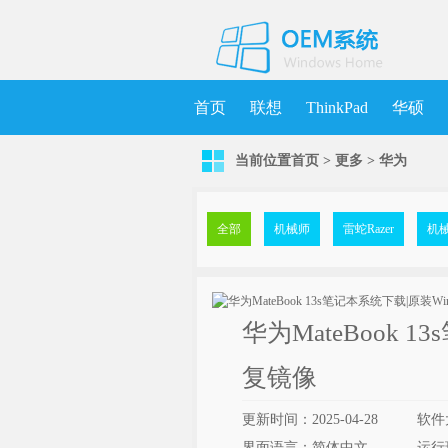
首页
联想
ThinkPad
华硕
当前位置
首页
>
更多
>
华为
机械师
MSDN
清华同方
更
全部
机械师
雷蛇Razer
机
华为MateBook 
复镜像
更新时间：2025-04-28
软件
界面语言：简体中文
运行环