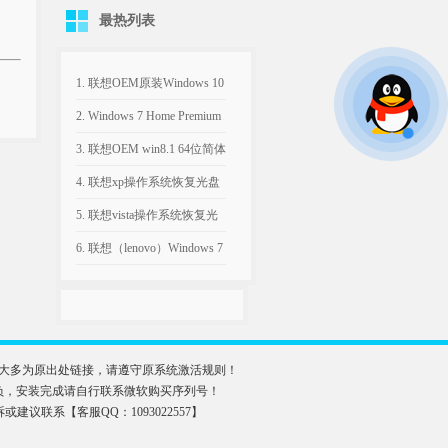
复镜像
最热列表
1. 联想OEM原装Windows 10
专业版64位ISO系统下载
2. Windows 7 Home Premium
with Service Pack 1 (x86) -
3. 联想OEM win8.1 64位简体
DVD (Chinese-Simplified)家
中文版恢复系统下载
4. 联想xp操作系统恢复光盘
庭高级版32位win7 MSDN
联想 OEM Windows XP SP3
5. 联想vista操作系统恢复光
ISO下载
原版镜像 ISO
盘 联想 OEM Windows vista
6. 联想（lenovo）Windows 7
SP1 原版镜像ISO文件
Home Basic X64
位|Y480&Y580系列机型出厂
预装系统恢复盘ISO
大多为原出处链接，请遵守原系统激活规则！
负，安装完成请自行联系微软购买序列号！
何投诉或建议联系【客服QQ：1093022557】