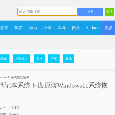
登录
惠普
戴尔
华为
小米
宏碁
微星
Surface
更多
多
获取点数
升级VIP
械革命
清华同方
雷神
三星
其他
13s笔记本系统下载|原装Windows11系统恢
大小：16.1G
境：WinAll